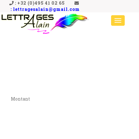
: +32 (0)495 41 02 65
: lettragesalain@gmail.com
Toggle
navigati