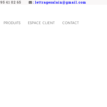
)495 41 02 65
: lettragesalain@gmail.com
PRODUITS
ESPACE CLIENT
CONTACT