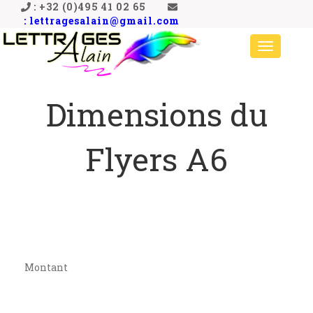
: +32 (0)495 41 02 65
: lettragesalain@gmail.com
Toggle
navigati
Dimensions du
Flyers A6