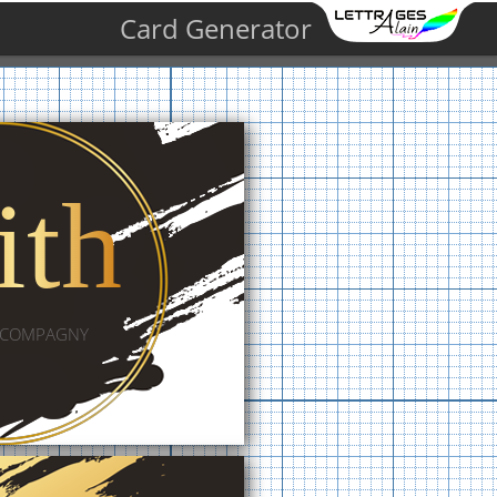
Card Generator
ith
 COMPAGNY